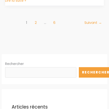
Découverte
Lire la suite »
florale,
déjeuner
grenouilles
et
1
2
…
6
Suivant
→
croisière…
suite
Rechercher
RECHERCHE
Articles récents