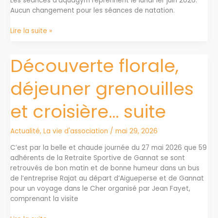
Les séances d’aquagym reprennent le lundi 1er juin 2026.
à
Aucun changement pour les séances de natation.
Gannat
Aquagym
Lire la suite »
lundi
1er
Découverte florale,
juin
déjeuner grenouilles
et croisière… suite
Actualité
,
La vie d'association
/
mai 29, 2026
C’est par la belle et chaude journée du 27 mai 2026 que 59
adhérents de la Retraite Sportive de Gannat se sont
retrouvés de bon matin et de bonne humeur dans un bus
de l’entreprise Rajat au départ d’Aigueperse et de Gannat
pour un voyage dans le Cher organisé par Jean Fayet,
comprenant la visite