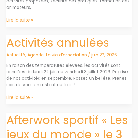
activités proposées, sécurité des pratiques, formation des
animateurs,
La
Lire la suite »
Retraite
Sportive
Activités annulées
Gannatoise
labellisée
Actualité
,
Agenda
,
La vie d'association
/
juin 22, 2026
En raison des températures élevées, les activités sont
annulées du lundi 22 juin au vendredi 3 juillet 2026. Reprise
de nos activités en septembre. Passez un bel été. Prenez
soin de vous en restant au frais !
Activités
Lire la suite »
annulées
Afterwork sportif « Les
jeux du monde » le 3