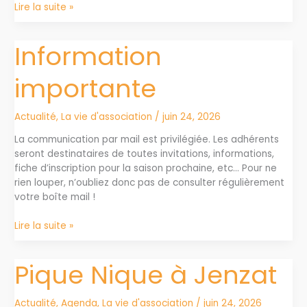
Dates
Lire la suite »
importantes
de
Information
début
de
importante
saison
2026
2027
Actualité
,
La vie d'association
/
juin 24, 2026
La communication par mail est privilégiée. Les adhérents
seront destinataires de toutes invitations, informations,
fiche d’inscription pour la saison prochaine, etc… Pour ne
rien louper, n’oubliez donc pas de consulter régulièrement
votre boîte mail !
Information
Lire la suite »
importante
Pique Nique à Jenzat
Actualité
,
Agenda
,
La vie d'association
/
juin 24, 2026