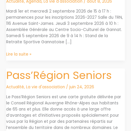
Actualité
,
Agenda
,
La vie d'association
/
août 8, 2026
Mardi 1er et mercredi 2 septembre 2026 de 15 à 17 h :
permanences pour les inscriptions 2026-2027 Salle du TRN,
116 Avenue Saint-James. Jeudi 3 septembre 2026 à 10 h :
Assemblée Générale au Centre Socio-Culturel de Gannat.
Samedi 5 septembre 2026 de 9 à 14 h : Stand de la
Retraite Sportive Gannatoise […]
Début
Lire la suite »
de
saison
Pass’Région Seniors
2026
2027
–
Actualité
,
La vie d'association
/
juin 24, 2026
Rappel
dates
Le Pass’Région Seniors est une carte gratuite délivrée par
le Conseil Régional Auvergne Rhône-Alpes aux habitants
de 65 ans et plus. Elle donne accès à une large offre
d’avantages et d’initiatives proposés spécialement pour
vous par la Région et par des partenaires répartis sur
l’ensemble du territoire dans de nombreux domaines. Le