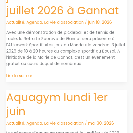
juillet 2026 à Gannat
Actualité
,
Agenda
,
La vie d'association
/
juin 18, 2026
Avec une démonstration de pickleball et de tennis de
table, la Retraite Sportive de Gannat sera présente à
l’Afterwork Sportif »Les jeux du Monde » le vendredi 3 juillet
2026 de 18 à 20 heures au complexe sportif du Bouzol. A
l’initiative de la Mairie de Gannat, c’est un événement
gratuit au cours duquel de nombreux
Afterwork
Lire la suite »
sportif
« Les
Aquagym lundi 1er
jeux
du
juin
monde »
le
3
Actualité
,
Agenda
,
La vie d'association
/
mai 30, 2026
juillet
2026