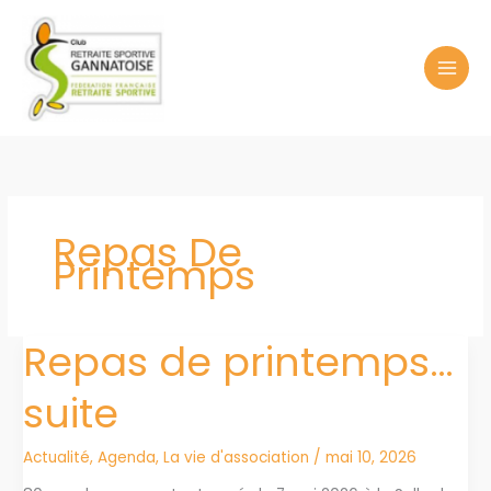
Aller
au
contenu
Repas De
Printemps
Repas de printemps…
suite
Actualité
,
Agenda
,
La vie d'association
/
mai 10, 2026