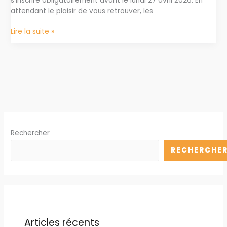
s’inscrire obligatoirement avant le lundi 27 avril 2026. En
attendant le plaisir de vous retrouver, les
Repas
Lire la suite »
de
Printemps
Jeudi
7
mai
à
midi
Rechercher
RECHERCHE
Articles récents