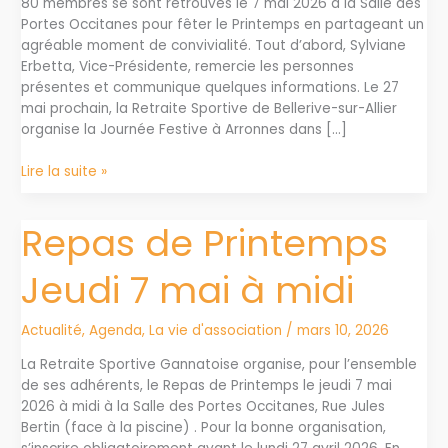
80 membres se sont retrouvés le 7 mai 2026 à la Salle des
Portes Occitanes pour fêter le Printemps en partageant un
agréable moment de convivialité. Tout d’abord, Sylviane
Erbetta, Vice-Présidente, remercie les personnes
présentes et communique quelques informations. Le 27
mai prochain, la Retraite Sportive de Bellerive-sur-Allier
organise la Journée Festive à Arronnes dans […]
Repas
Lire la suite »
de
printemps…
Repas de Printemps
suite
Jeudi 7 mai à midi
Actualité
,
Agenda
,
La vie d'association
/
mars 10, 2026
La Retraite Sportive Gannatoise organise, pour l’ensemble
de ses adhérents, le Repas de Printemps le jeudi 7 mai
2026 à midi à la Salle des Portes Occitanes, Rue Jules
Bertin (face à la piscine) . Pour la bonne organisation,