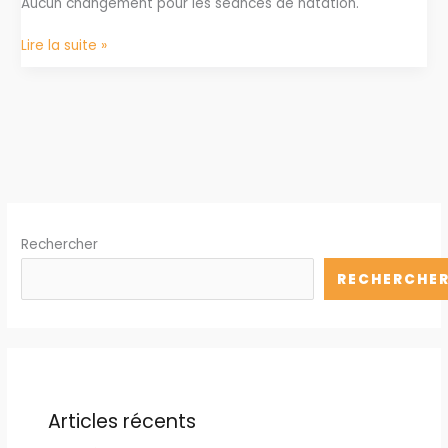
Aucun changement pour les séances de natation.
Aquagym
Lire la suite »
lundi
1er
juin
Rechercher
RECHERCHE
Articles récents