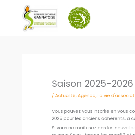
Aller
au
contenu
Saison 2025-2026 I
/
Actualité
,
Agenda
,
La vie d'associat
Vous pouvez vous inscrire en vous con
2025 pour les anciens adhérents, à 
Si vous ne maîtrisez pas les nouvelle
avenue Saint-James, les mardi 2 et 