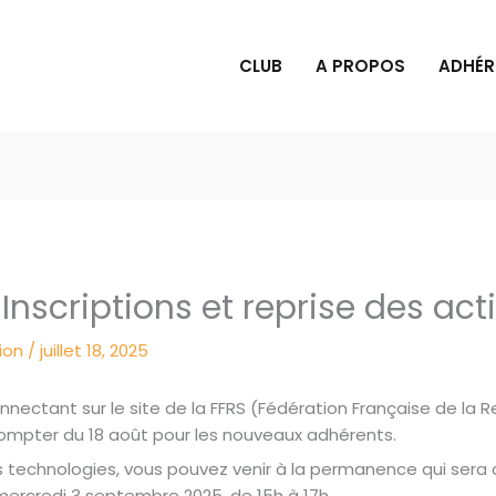
CLUB
A PROPOS
ADHÉR
nscriptions et reprise des acti
ion
/
juillet 18, 2025
nectant sur le site de la FFRS (Fédération Française de la Re
compter du 18 août pour les nouveaux adhérents.
s technologies, vous pouvez venir à la permanence qui sera ass
mercredi 3 septembre 2025, de 15h à 17h.