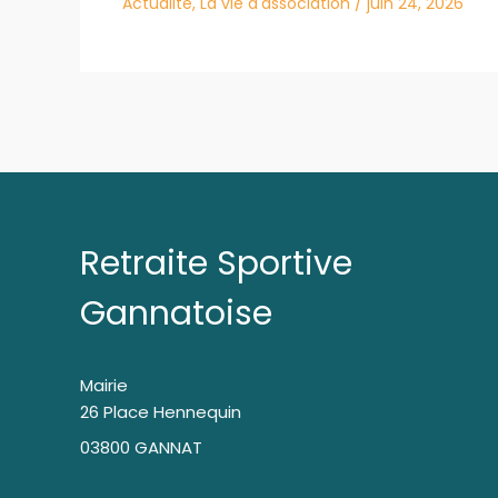
Actualité
,
La vie d'association
/
juin 24, 2026
Retraite Sportive
Gannatoise
Mairie
26 Place Hennequin
03800 GANNAT